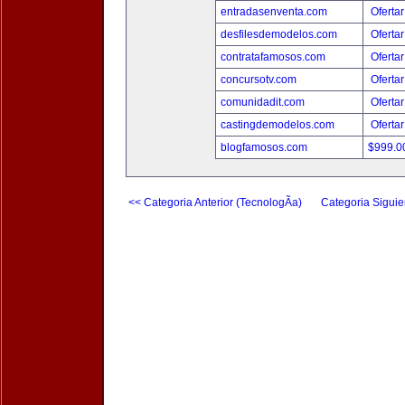
entradasenventa.com
Ofertar
desfilesdemodelos.com
Ofertar
contratafamosos.com
Ofertar
concursotv.com
Ofertar
comunidadit.com
Ofertar
castingdemodelos.com
Ofertar
blogfamosos.com
$999.
<< Categoria Anterior (TecnologÃ­a)
Categoria Siguie