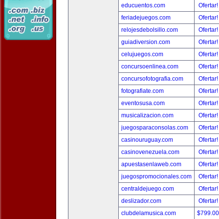
educuentos.com
Ofertar
feriadejuegos.com
Ofertar
relojesdebolsillo.com
Ofertar
guiadiversion.com
Ofertar
celujuegos.com
Ofertar
concursoenlinea.com
Ofertar
concursofotografia.com
Ofertar
fotografiate.com
Ofertar
eventosusa.com
Ofertar
musicalizacion.com
Ofertar
juegosparaconsolas.com
Ofertar
casinouruguay.com
Ofertar
casinovenezuela.com
Ofertar
apuestasenlaweb.com
Ofertar
juegospromocionales.com
Ofertar
centraldejuego.com
Ofertar
deslizador.com
Ofertar
clubdelamusica.com
$799.0