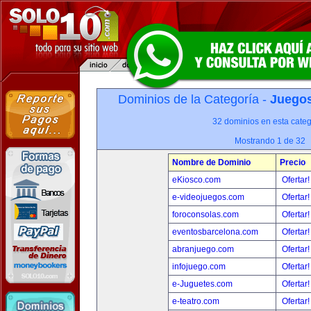
Dominios de la Categoría -
Juegos
32 dominios en esta categ
Mostrando 1 de 32
Nombre de Dominio
Precio
eKiosco.com
Ofertar
e-videojuegos.com
Ofertar
foroconsolas.com
Ofertar
eventosbarcelona.com
Ofertar
abranjuego.com
Ofertar
infojuego.com
Ofertar
e-Juguetes.com
Ofertar
e-teatro.com
Ofertar