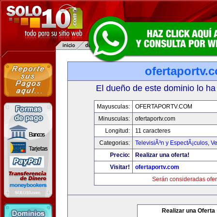
ofertaportv.
El dueño de este dominio lo ha
Mayusculas:
OFERTAPORTV.COM
Minusculas:
ofertaportv.com
Longitud:
11 caracteres
Categorias:
TelevisiÃ³n y EspectÃ¡culos
,
Ve
Precio:
Realizar una oferta!
Visitar!
ofertaportv.com
Serán consideradas ofer
Realizar una Oferta