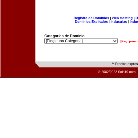
Registro de Dominios
|
Web Hosting
|
D
Dominios Expirados
|
Industrias
|
Indu
Categorías de Dominio:
[Pág. princi
** Precios expre
© 2002/2022 Solo10.com