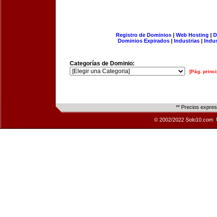
Registro de Dominios
|
Web Hosting
|
D
Dominios Expirados
|
Industrias
|
Indu
Categorías de Dominio:
[Pág. princi
** Precios expre
© 2002/2022 Solo10.com