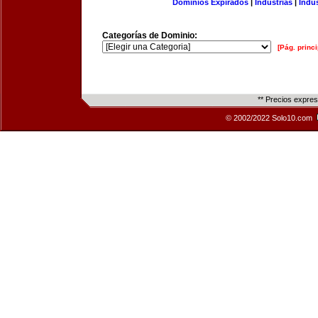
Dominios Expirados
|
Industrias
|
Indu
Categorías de Dominio:
[Pág. princi
** Precios expre
© 2002/2022 Solo10.com