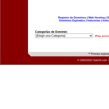
Registro de Dominios
|
Web Hosting
|
D
Dominios Expirados
|
Industrias
|
Indu
Categorías de Dominio:
[Pág. princi
** Precios expre
© 2002/2022 Solo10.com