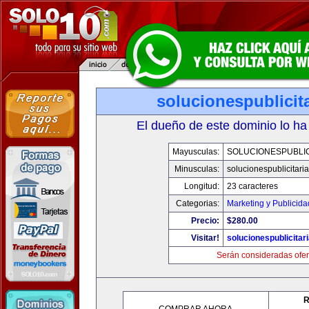
solucionespublicit
El dueño de este dominio lo ha
Mayusculas:
SOLUCIONESPUBLIC
Minusculas:
solucionespublicitari
Longitud:
23 caracteres
Categorias:
Marketing y Publicida
Precio:
$280.00
Visitar!
solucionespublicitar
Serán consideradas ofer
R