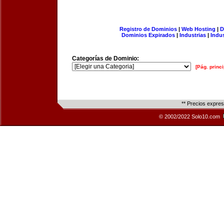
Registro de Dominios
|
Web Hosting
|
D
Dominios Expirados
|
Industrias
|
Indu
Categorías de Dominio:
[Pág. princi
** Precios expre
© 2002/2022 Solo10.com