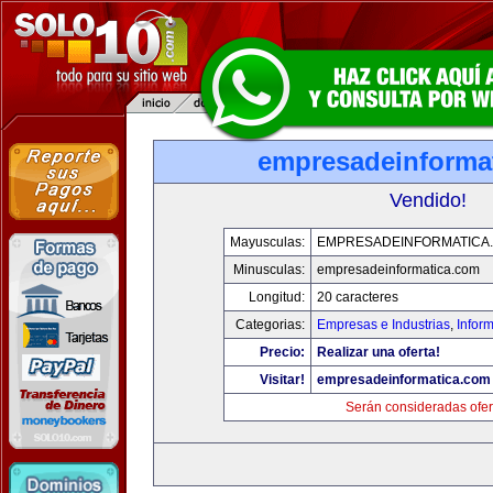
empresadeinforma
Vendido!
Mayusculas:
EMPRESADEINFORMATICA
Minusculas:
empresadeinformatica.com
Longitud:
20 caracteres
Categorias:
Empresas e Industrias
,
Infor
Precio:
Realizar una oferta!
Visitar!
empresadeinformatica.com
Serán consideradas ofer