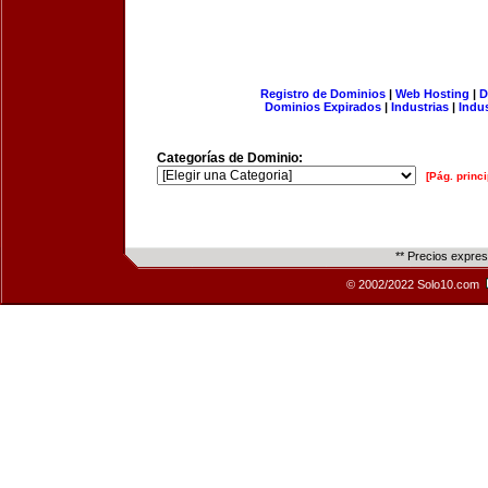
Registro de Dominios
|
Web Hosting
|
D
Dominios Expirados
|
Industrias
|
Indu
Categorías de Dominio:
[Pág. princi
** Precios expre
© 2002/2022 Solo10.com