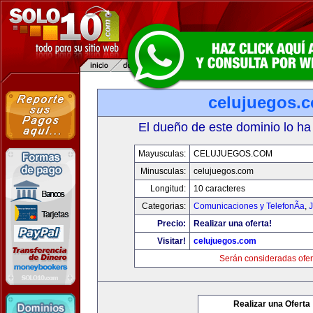
celujuegos.
El dueño de este dominio lo ha
Mayusculas:
CELUJUEGOS.COM
Minusculas:
celujuegos.com
Longitud:
10 caracteres
Categorias:
Comunicaciones y TelefonÃ­a
,
J
Precio:
Realizar una oferta!
Visitar!
celujuegos.com
Serán consideradas ofer
Realizar una Oferta