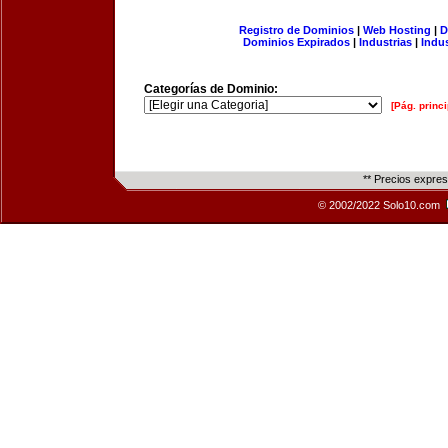
Registro de Dominios
|
Web Hosting
|
D
Dominios Expirados
|
Industrias
|
Indu
Categorías de Dominio:
[Pág. princi
** Precios expre
© 2002/2022 Solo10.com