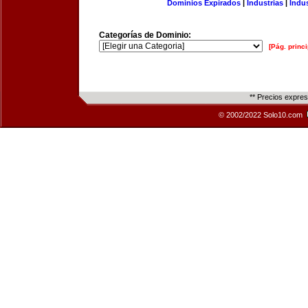
Dominios Expirados
|
Industrias
|
Indu
Categorías de Dominio:
[Pág. princi
** Precios expre
© 2002/2022 Solo10.com