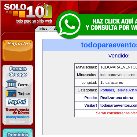
todoparaevento
Vendido!
Mayusculas:
TODOPARAEVENTO
Minusculas:
todoparaeventos.com
Longitud:
15 caracteres
Categorias:
Portales
,
TelevisiÃ³n 
Precio:
Realizar una oferta!
Visitar!
todoparaeventos.co
Serán consideradas ofer