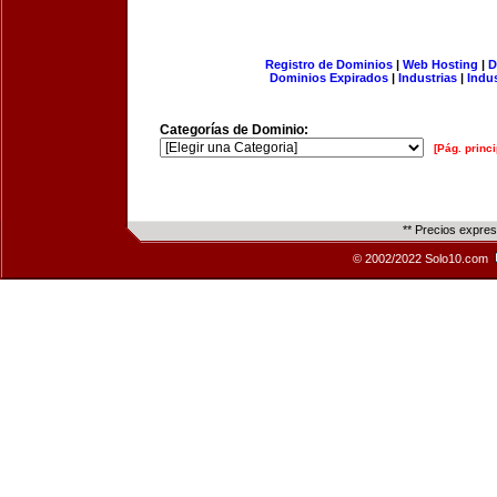
Registro de Dominios
|
Web Hosting
|
D
Dominios Expirados
|
Industrias
|
Indu
Categorías de Dominio:
[Pág. princi
** Precios expre
© 2002/2022 Solo10.com