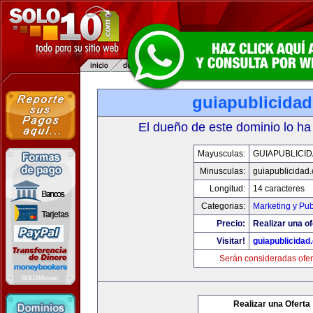
guiapublicida
El dueño de este dominio lo ha
Mayusculas:
GUIAPUBLICI
Minusculas:
guiapublicidad
Longitud:
14 caracteres
Categorias:
Marketing y Pub
Precio:
Realizar una of
Visitar!
guiapublicidad
Serán consideradas ofer
Realizar una Oferta