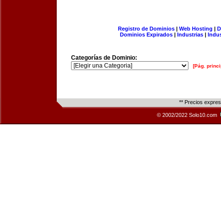
Registro de Dominios
|
Web Hosting
|
D
Dominios Expirados
|
Industrias
|
Indu
Categorías de Dominio:
[Pág. princi
** Precios expre
© 2002/2022 Solo10.com