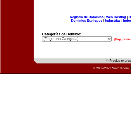
Registro de Dominios
|
Web Hosting
|
D
Dominios Expirados
|
Industrias
|
Indu
Categorías de Dominio:
[Pág. princi
** Precios expre
© 2002/2022 Solo10.com