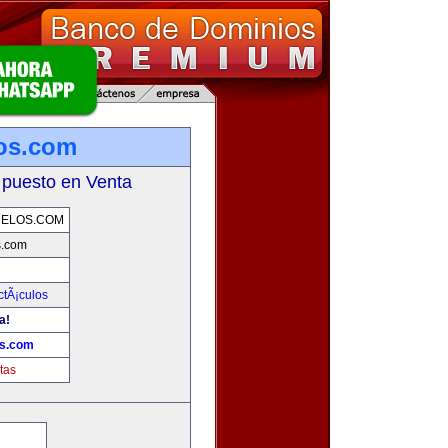
os.com
 puesto en Venta
DELOS.COM
s.com
ctÃ¡culos
a!
os.com
tas