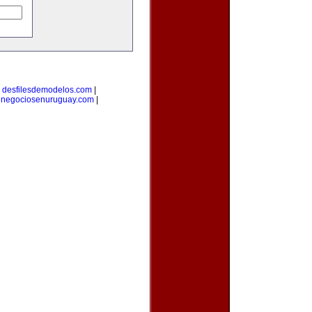
|
desfilesdemodelos.com
|
|
negociosenuruguay.com
|