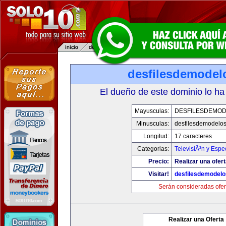
desfilesdemodel
El dueño de este dominio lo ha
Mayusculas:
DESFILESDEMO
Minusculas:
desfilesdemodelo
Longitud:
17 caracteres
Categorias:
TelevisiÃ³n y Espe
Precio:
Realizar una ofert
Visitar!
desfilesdemodel
Serán consideradas ofer
Realizar una Oferta