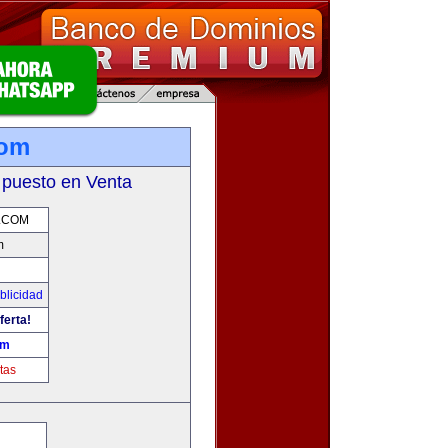
com
 puesto en Venta
.COM
m
blicidad
ferta!
om
tas