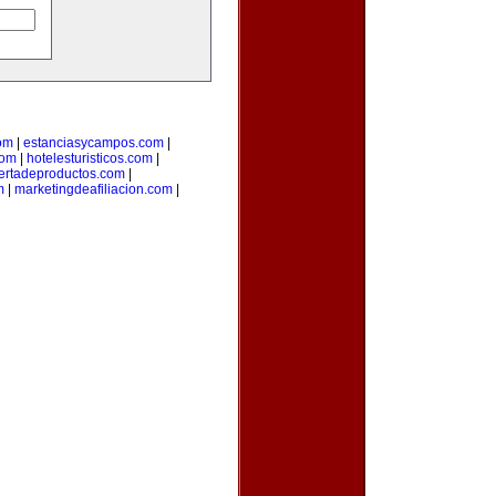
om
|
estanciasycampos.com
|
com
|
hotelesturisticos.com
|
ertadeproductos.com
|
m
|
marketingdeafiliacion.com
|