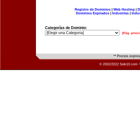
Registro de Dominios
|
Web Hosting
|
D
Dominios Expirados
|
Industrias
|
Indu
Categorías de Dominio:
[Pág. princi
** Precios expre
© 2002/2022 Solo10.com