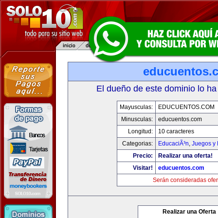
educuentos.
El dueño de este dominio lo ha
Mayusculas:
EDUCUENTOS.COM
Minusculas:
educuentos.com
Longitud:
10 caracteres
Categorias:
EducaciÃ³n
,
Juegos y 
Precio:
Realizar una oferta!
Visitar!
educuentos.com
Serán consideradas ofer
Realizar una Oferta