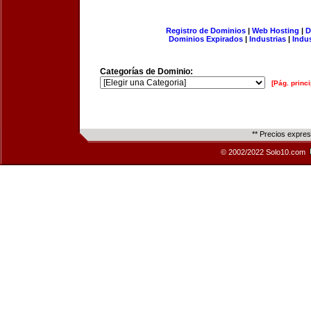
Registro de Dominios
|
Web Hosting
|
D
Dominios Expirados
|
Industrias
|
Indu
Categorías de Dominio:
[Pág. princi
** Precios expre
© 2002/2022 Solo10.com